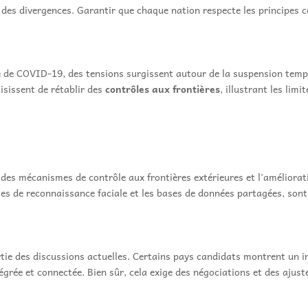
 ou des divergences. Garantir que chaque nation respecte les princip
e de COVID-19, des tensions surgissent autour de la suspension temp
isissent de rétablir des
contrôles aux frontières
, illustrant les lim
t des mécanismes de contrôle aux frontières extérieures et l'améliorat
mes de reconnaissance faciale et les bases de données partagées, sont
rtie des discussions actuelles. Certains pays candidats montrent un i
égrée et connectée. Bien sûr, cela exige des négociations et des ajust