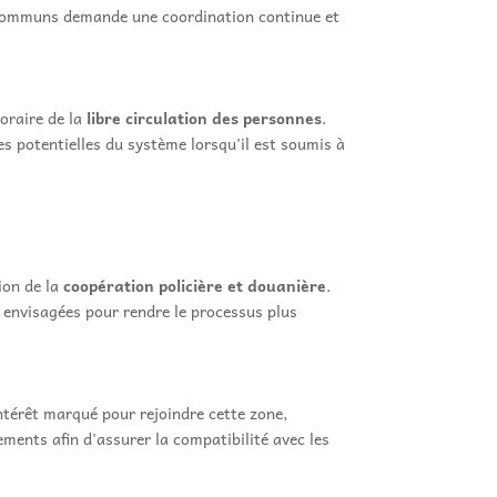
es communs demande une coordination continue et
oraire de la
libre circulation des personnes
.
ites potentielles du système lorsqu'il est soumis à
ion de la
coopération policière et douanière
.
 envisagées pour rendre le processus plus
ntérêt marqué pour rejoindre cette zone,
ements afin d'assurer la compatibilité avec les