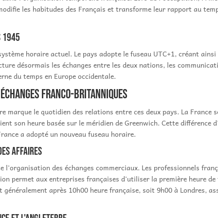
 modifie les habitudes des Français et transforme leur rapport au te
s 1945
on système horaire actuel. Le pays adopte le fuseau UTC+1, créant ains
cture désormais les échanges entre les deux nations, les communicatio
derne du temps en Europe occidentale.
s échanges franco-britanniques
rre marque le quotidien des relations entre ces deux pays. La France 
ent son heure basée sur le méridien de Greenwich. Cette différence d'
France a adopté un nouveau fuseau horaire.
des affaires
ence l'organisation des échanges commerciaux. Les professionnels fran
on permet aux entreprises françaises d'utiliser la première heure de
nt généralement après 10h00 heure française, soit 9h00 à Londres, a