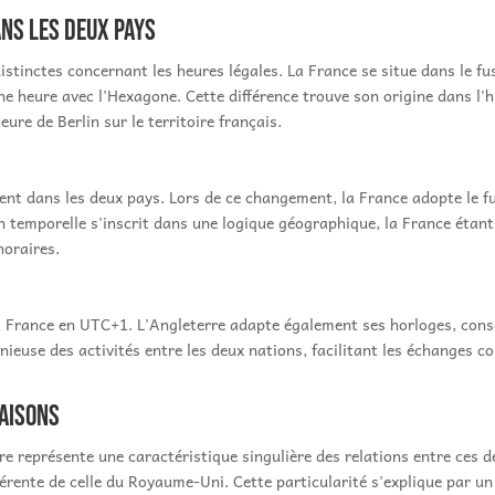
ns les deux pays
distinctes concernant les heures légales. La France se situe dans le 
ne heure avec l'Hexagone. Cette différence trouve son origine dans l
ure de Berlin sur le territoire français.
ment dans les deux pays. Lors de ce changement, la France adopte le f
n temporelle s'inscrit dans une logique géographique, la France étant
horaires.
la France en UTC+1. L'Angleterre adapte également ses horloges, cons
ieuse des activités entre les deux nations, facilitant les échanges 
saisons
rre représente une caractéristique singulière des relations entre ces 
fférente de celle du Royaume-Uni. Cette particularité s'explique par u