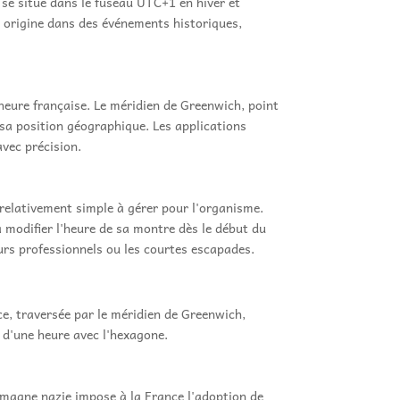
 se situe dans le fuseau UTC+1 en hiver et
n origine dans des événements historiques,
'heure française. Le méridien de Greenwich, point
e sa position géographique. Les applications
avec précision.
 relativement simple à gérer pour l'organisme.
 modifier l'heure de sa montre dès le début du
urs professionnels ou les courtes escapades.
ce, traversée par le méridien de Greenwich,
 d'une heure avec l'hexagone.
emagne nazie impose à la France l'adoption de