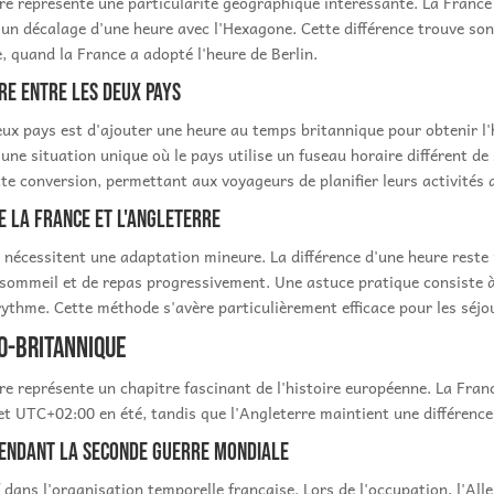
rre représente une particularité géographique intéressante. La France
 un décalage d'une heure avec l'Hexagone. Cette différence trouve so
quand la France a adopté l'heure de Berlin.
re entre les deux pays
deux pays est d'ajouter une heure au temps britannique pour obtenir l
 une situation unique où le pays utilise un fuseau horaire différent d
ette conversion, permettant aux voyageurs de planifier leurs activités 
e la France et l'Angleterre
 nécessitent une adaptation mineure. La différence d'une heure reste
 sommeil et de repas progressivement. Une astuce pratique consiste à
thme. Cette méthode s'avère particulièrement efficace pour les séjo
co-britannique
rre représente un chapitre fascinant de l'histoire européenne. La Fran
et UTC+02:00 en été, tandis que l'Angleterre maintient une différence
 pendant la Seconde Guerre mondiale
dans l'organisation temporelle française. Lors de l'occupation, l'All