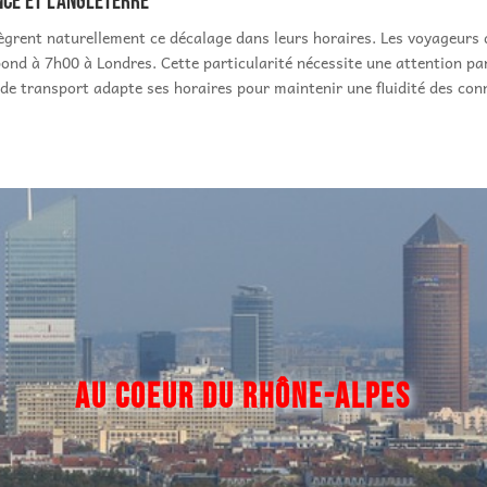
ce et l'Angleterre
tègrent naturellement ce décalage dans leurs horaires. Les voyageurs
nd à 7h00 à Londres. Cette particularité nécessite une attention parti
de transport adapte ses horaires pour maintenir une fluidité des conn
AU COEUR DU
RHÔNE-ALPES